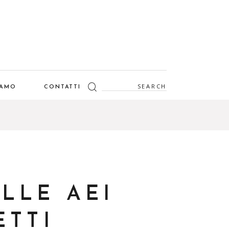
Search
IAMO
CONTATTI
for:
LLE AEI
ETTI