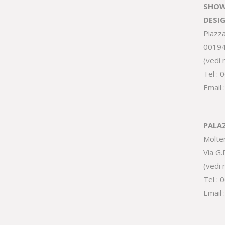
SHOW
DESI
Piazz
0019
(
vedi
Tel :
0
Email 
PALA
Molte
Via G
(
vedi
Tel :
0
Email 