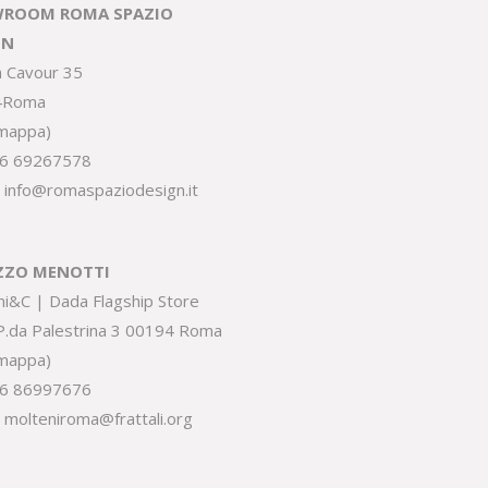
ROOM ROMA SPAZIO
GN
a Cavour 35
4Roma
 mappa
)
6 69267578
:
info@romaspaziodesign.it
ZZO MENOTTI
ni&C | Dada Flagship Store
.P.da Palestrina 3 00194 Roma
 mappa
)
6 86997676
:
molteniroma@frattali.org