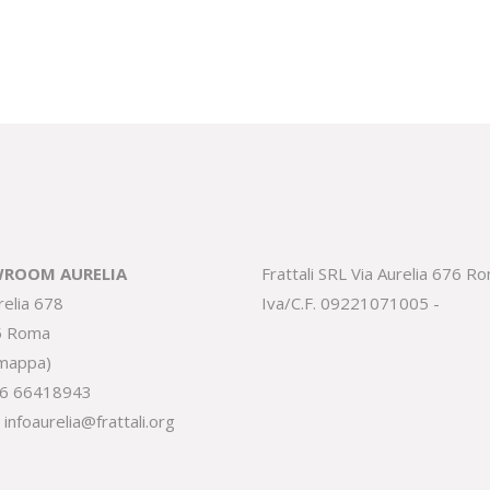
ROOM AURELIA
Frattali SRL Via Aurelia 676 R
relia 678
Iva/C.F. 09221071005 -
5 Roma
 mappa
)
6 66418943
:
infoaurelia@frattali.org