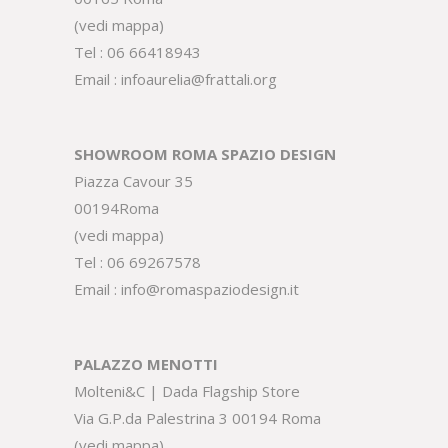
(
vedi mappa
)
Tel :
06 66418943
Email :
infoaurelia@frattali.org
SHOWROOM ROMA SPAZIO DESIGN
Piazza Cavour 35
00194Roma
(
vedi mappa
)
Tel :
06 69267578
Email :
info@romaspaziodesign.it
PALAZZO MENOTTI
Molteni&C | Dada Flagship Store
Via G.P.da Palestrina 3 00194 Roma
(
vedi mappa
)