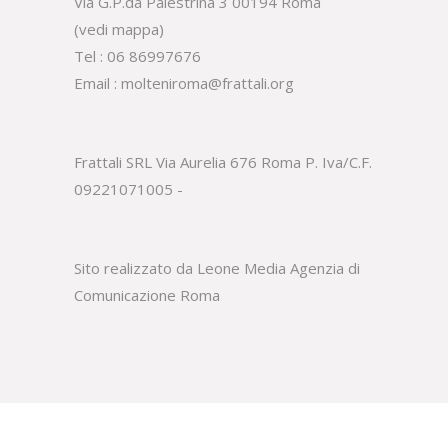
Via G.P.da Palestrina 3 00194 Roma
(
vedi mappa
)
Tel :
06 86997676
Email :
molteniroma@frattali.org
Frattali SRL Via Aurelia 676 Roma P. Iva/C.F.
09221071005 -
Sito realizzato da Leone Media
Agenzia di
Comunicazione Roma