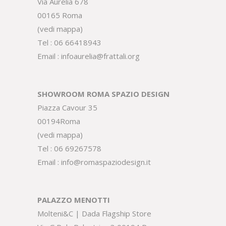
Via Aurelia 678
00165 Roma
(
vedi mappa
)
Tel :
06 66418943
Email :
infoaurelia@frattali.org
SHOWROOM ROMA SPAZIO DESIGN
Piazza Cavour 35
00194Roma
(
vedi mappa
)
Tel :
06 69267578
Email :
info@romaspaziodesign.it
PALAZZO MENOTTI
Molteni&C | Dada Flagship Store