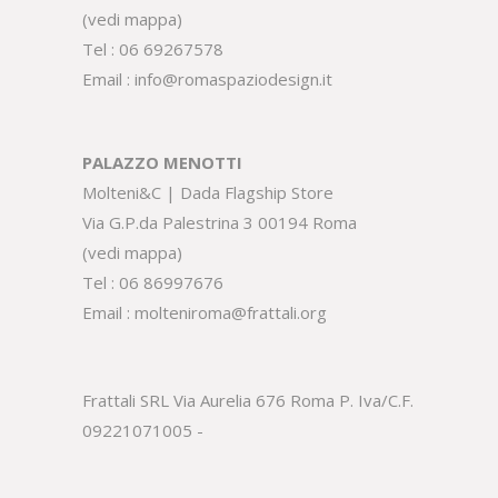
(
vedi mappa
)
Tel :
06 69267578
Email :
info@romaspaziodesign.it
PALAZZO MENOTTI
Molteni&C | Dada Flagship Store
Via G.P.da Palestrina 3 00194 Roma
(
vedi mappa
)
Tel :
06 86997676
Email :
molteniroma@frattali.org
Frattali SRL Via Aurelia 676 Roma P. Iva/C.F.
09221071005 -