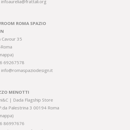
:
infoaurelia@frattali.org
ROOM ROMA SPAZIO
GN
a Cavour 35
4Roma
 mappa
)
6 69267578
:
info@romaspaziodesign.it
ZZO MENOTTI
ni&C | Dada Flagship Store
.P.da Palestrina 3 00194 Roma
 mappa
)
6 86997676