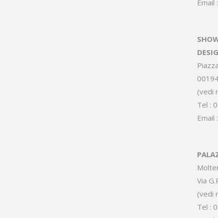
Email 
SHOW
DESI
Piazz
0019
(
vedi
Tel :
0
Email 
PALA
Molte
Via G
(
vedi
Tel :
0