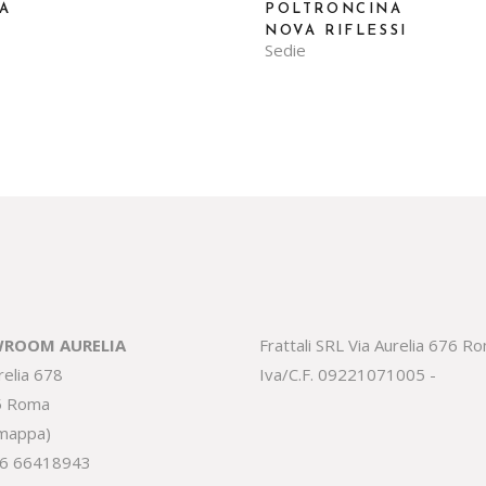
RA
POLTRONCINA
NOVA RIFLESSI
Sedie
ROOM AURELIA
Frattali SRL Via Aurelia 676 R
relia 678
Iva/C.F. 09221071005 -
5 Roma
 mappa
)
6 66418943