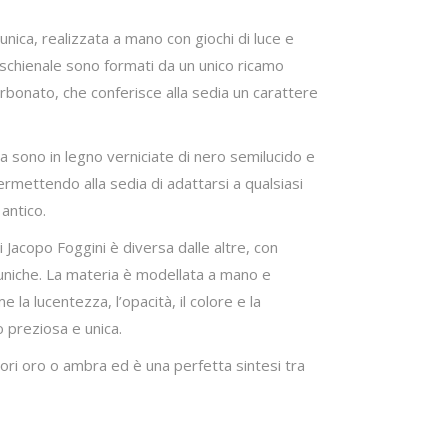
unica, realizzata a mano con giochi di luce e
schienale sono formati da un unico ricamo
arbonato, che conferisce alla sedia un carattere
 sono in legno verniciate di nero semilucido e
mettendo alla sedia di adattarsi a qualsiasi
antico.
i Jacopo Foggini è diversa dalle altre, con
uniche. La materia è modellata a mano e
 la lucentezza, l’opacità, il colore e la
o preziosa e unica.
lori oro o ambra ed è una perfetta sintesi tra