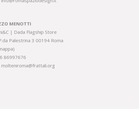
:
info@romaspaziodesign.it
ZZO MENOTTI
ni&C | Dada Flagship Store
.P.da Palestrina 3 00194 Roma
 mappa
)
6 86997676
:
molteniroma@frattali.org