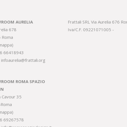
ROOM AURELIA
Frattali SRL Via Aurelia 676 R
relia 678
Iva/C.F. 09221071005 -
5 Roma
 mappa
)
6 66418943
:
infoaurelia@frattali.org
ROOM ROMA SPAZIO
GN
a Cavour 35
4Roma
 mappa
)
6 69267578