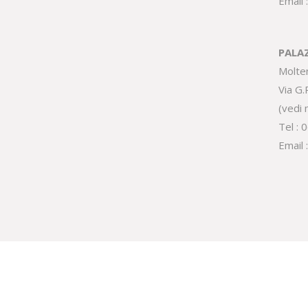
Email 
PALA
Molte
Via G
(
vedi
Tel :
0
Email 