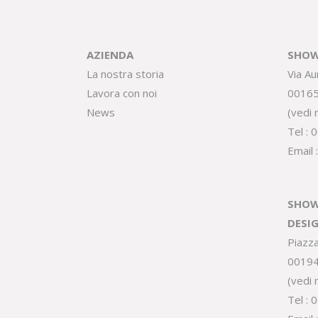
AZIENDA
SHOW
La nostra storia
Via Au
Lavora con noi
0016
News
(
vedi
Tel :
0
Email 
SHOW
DESI
Piazz
0019
(
vedi
Tel :
0