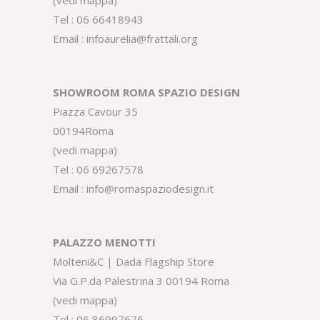
(
vedi mappa
)
Tel :
06 66418943
Email :
infoaurelia@frattali.org
SHOWROOM ROMA SPAZIO DESIGN
Piazza Cavour 35
00194Roma
(
vedi mappa
)
Tel :
06 69267578
Email :
info@romaspaziodesign.it
PALAZZO MENOTTI
Molteni&C | Dada Flagship Store
Via G.P.da Palestrina 3 00194 Roma
(
vedi mappa
)
Tel :
06 86997676