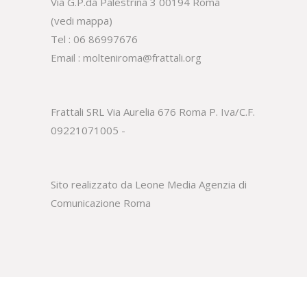
Via G.P.da Palestrina 3 00194 Roma
(
vedi mappa
)
Tel :
06 86997676
Email :
molteniroma@frattali.org
Frattali SRL Via Aurelia 676 Roma P. Iva/C.F.
09221071005 -
Sito realizzato da Leone Media
Agenzia di
Comunicazione Roma