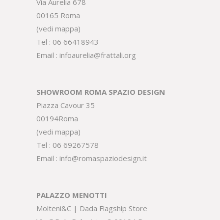
Via Aurelia 678
00165 Roma
(
vedi mappa
)
Tel :
06 66418943
Email :
infoaurelia@frattali.org
SHOWROOM ROMA SPAZIO DESIGN
Piazza Cavour 35
00194Roma
(
vedi mappa
)
Tel :
06 69267578
Email :
info@romaspaziodesign.it
PALAZZO MENOTTI
Molteni&C | Dada Flagship Store