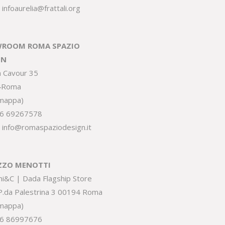
:
infoaurelia@frattali.org
ROOM ROMA SPAZIO
GN
a Cavour 35
4Roma
 mappa
)
6 69267578
:
info@romaspaziodesign.it
ZZO MENOTTI
ni&C | Dada Flagship Store
.P.da Palestrina 3 00194 Roma
 mappa
)
6 86997676