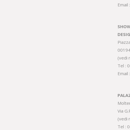
Email 
SHOW
DESI
Piazz
0019
(
vedi
Tel :
0
Email 
PALA
Molte
Via G
(
vedi
Tel :
0