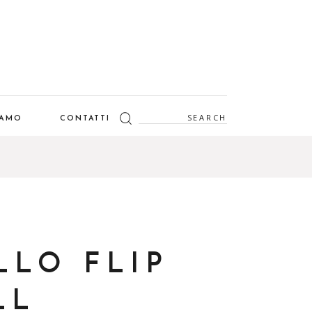
Search
IAMO
CONTATTI
for:
LLO FLIP
LL