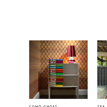
COMÒ GHOST
TEA