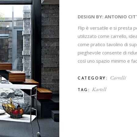
DESIGN BY: ANTONIO CIT
Flip è versatile e si presta
utilizzato come carrello, ide
come pratico tavolino di supp
pieghevole consente di ridu
così uno spazio minimo e fac
Carrelli
CATEGORY:
Kartell
TAG: