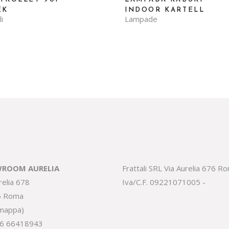
EK
INDOOR KARTELL
li
Lampade
ROOM AURELIA
Frattali SRL Via Aurelia 676 R
relia 678
Iva/C.F. 09221071005 -
5 Roma
 mappa
)
6 66418943