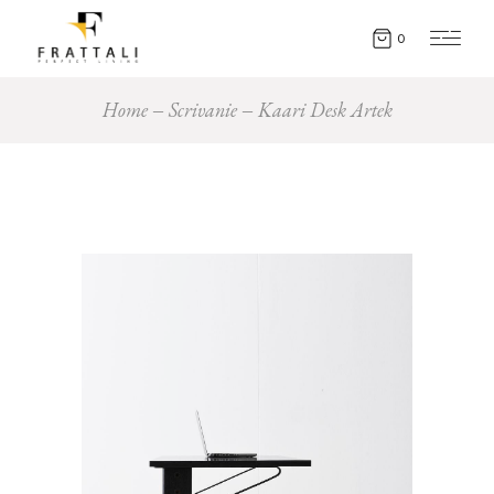
0
Home
Scrivanie
Kaari Desk Artek