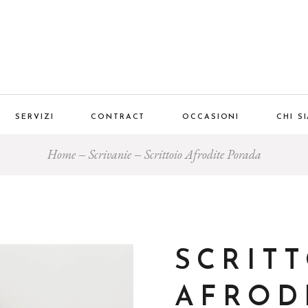
SERVIZI
CONTRACT
OCCASIONI
CHI S
Home
Scrivanie
Scrittoio Afrodite Porada
SCRIT
AFROD