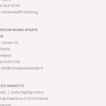
6 66418943
:
infoaurelia@frattali.org
ROOM ROMA SPAZIO
GN
a Cavour 35
4Roma
 mappa
)
6 69267578
:
info@romaspaziodesign.it
ZZO MENOTTI
ni&C | Dada Flagship Store
.P.da Palestrina 3 00194 Roma
 mappa
)