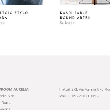
ITTOIO STYLO
KAARI TABLE
ADA
ROUND ARTEK
nie
Scrivanie
ROOM AURELIA
Frattali SRL Via Aurelia 676 R
relia 678
Iva/C.F. 09221071005 -
5 Roma
 mappa
)