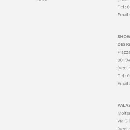
Tel :
0
Email 
SHOW
DESI
Piazz
0019
(
vedi
Tel :
0
Email 
PALA
Molte
Via G
(
vedi