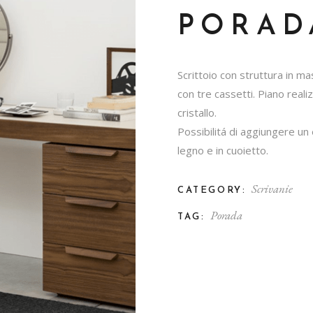
PORAD
Scrittoio con struttura in m
con tre cassetti. Piano reali
cristallo.
Possibilitá di aggiungere un
legno e in cuoietto.
Scrivanie
CATEGORY:
Porada
TAG: