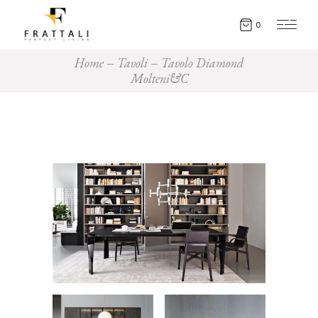
0
Home
Tavoli
Tavolo Diamond
Molteni&C