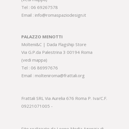
Tel :
06 69267578
Email :
info@romaspaziodesign.it
PALAZZO MENOTTI
Molteni&C | Dada Flagship Store
Via G.P.da Palestrina 3 00194 Roma
(
vedi mappa
)
Tel :
06 86997676
Email :
molteniroma@frattali.org
Frattali SRL Via Aurelia 676 Roma P. Iva/C.F.
09221071005 -
Sito realizzato da Leone Media
Agenzia di